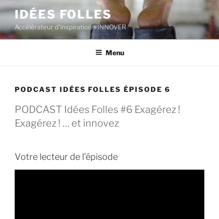
Aller
IDÉES FOLLES
au
Accélérateur d'inspiration #INNOVER
contenu
principal
Menu
PODCAST IDÉES FOLLES ÉPISODE 6
PODCAST Idées Folles #6 Exagérez !
Exagérez ! … et innovez
Votre lecteur de l’épisode