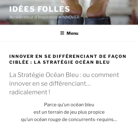
Aller
IDÉES FOLLES
au
Accélérateur d'inspiration #INNOVER
contenu
principal
Menu
INNOVER EN SE DIFFÉRENCIANT DE FAÇON
CIBLÉE : LA STRATÉGIE OCÉAN BLEU
La Stratégie Océan Bleu : ou comment
innover en se différenciant…
radicalement !
Parce qu’un océan bleu
est un terrain de jeu plus propice
qu’un océan rouge de concurrents-requins…