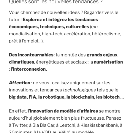
Quelles sont les nouvelles tendances ?
Vous cherchez de nouvelles idées ? Regardez vers le
futur !
Explorez et intégrez les tendances
économiques, techniques, culturelles
(ex :
mondialisation, high-tech, accélération, hétéroclisme,
prêt à l’emploi…).
Des incontournables
: la montée des
grands enjeux
climatiques
, énergétiques et sociaux ; la
numérisation
;
l’interconnexion.
Attention
: ne vous focalisez uniquement sur les
innovations et tendances
technologiques
tels que le
big data, l’IA, la robotique, la blockchain, les biotech
,…
En effet,
l’innovation de modèle d’affaire
s
se montre
aujourd’hui globalement bien plus fructueuse. Pensez
à Twitter, à Bla Bla Car, à Leetchi, à Kisskissbankbank, à
20minutes, à la VOD, au Vélib’, au modèle