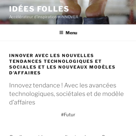
Aller
IDÉES FOLLES
au
Accélérateur d'inspiration #INNOVER
contenu
principal
Menu
INNOVER AVEC LES NOUVELLES
TENDANCES TECHNOLOGIQUES ET
SOCIALES ET LES NOUVEAUX MODÈLES
D’AFFAIRES
Innovez tendance ! Avec les avancées
technologiques, sociétales et de modèle
d’affaires
#Futur